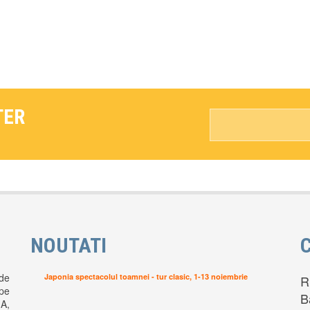
TER
NOUTATI
de
Japonia spectacolul toamnei - tur clasic, 1-13 noiembrie
R
pe
B
A,